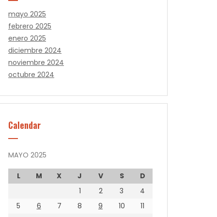
mayo 2025
febrero 2025
enero 2025
diciembre 2024
noviembre 2024
octubre 2024
Calendar
MAYO 2025
L
M
X
J
V
S
D
1
2
3
4
5
6
7
8
9
10
11