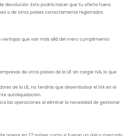
 devolución. Esto podría hacer que tu oferta fuera
es o de otros países correctamente registrados.
les ventajas que van más allá del mero cumplimiento
mpresas de otros países de la UE sin cargar IVA, lo que
ores de la UE, no tendrás que desembolsar el IVA en el
te autoliquidación.
ica las operaciones al eliminar la necesidad de gestionar
te operar en 27 países como si fueran un único mercado