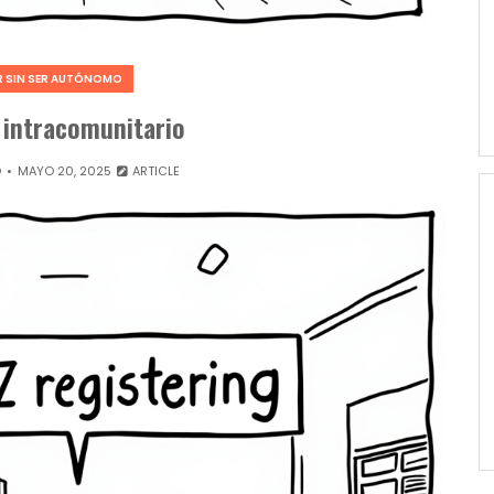
 SIN SER AUTÓNOMO
 intracomunitario
O
MAYO 20, 2025
ARTICLE