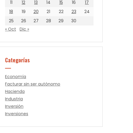
11
12
13
14
15
16
17
18
19
20
21
22
23
24
25
26
27
28
29
30
« Oct
Dic »
Categorías
Economía
Facturar sin ser autónomo
Hacienda
Industria
Inversión
Inversiones