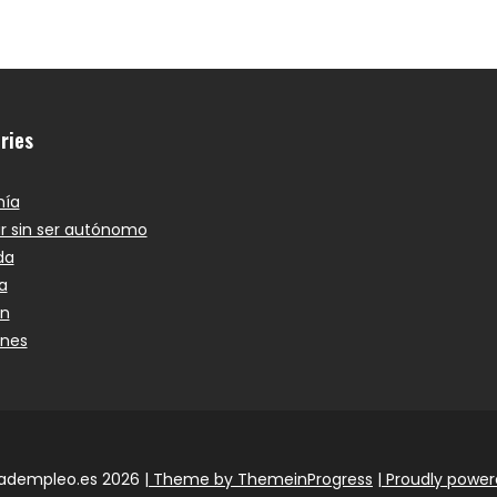
ries
ía
r sin ser autónomo
da
a
ón
ones
tadempleo.es 2026
| Theme by ThemeinProgress
| Proudly powe