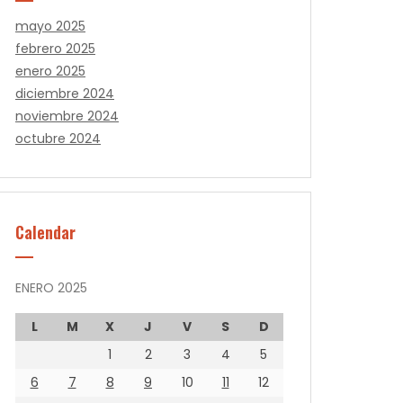
mayo 2025
febrero 2025
enero 2025
diciembre 2024
noviembre 2024
octubre 2024
Calendar
ENERO 2025
L
M
X
J
V
S
D
1
2
3
4
5
6
7
8
9
10
11
12