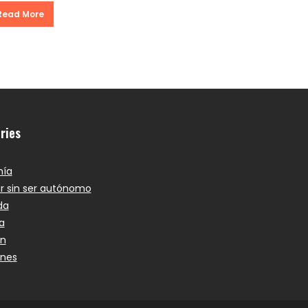
Read More
ries
ía
r sin ser autónomo
da
a
ón
ones