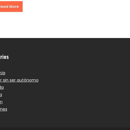
Read More
ries
ía
r sin ser autónomo
da
a
ón
ones